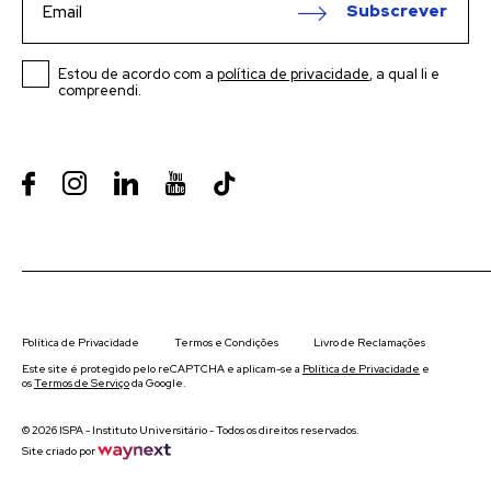
Subscrever
Estou de acordo com a
política de privacidade
, a qual li e
compreendi.
Política de Privacidade
Termos e Condições
Livro de Reclamações
Este site é protegido pelo reCAPTCHA e aplicam-se a
Política de Privacidade
e
os
Termos de Serviço
da Google.
© 2026 ISPA - Instituto Universitário - Todos os direitos reservados.
Site criado por