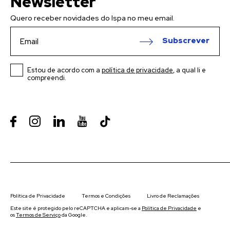
Newsletter
Quero receber novidades do Ispa no meu email.
Subscrever
Estou de acordo com a
política de privacidade
, a qual li e
compreendi.
Política de Privacidade
Termos e Condições
Livro de Reclamações
Este site é protegido pelo reCAPTCHA e aplicam-se a
Política de Privacidade
e
os
Termos de Serviço
da Google.