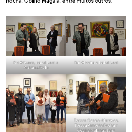
Rocha
,
Oblino Magaia
, entre muitos outros.
Rui Oliveira, Isabel Leal e
Rui Oliveira e Isabel Leal
António Melo
Teresa Garcia-Marques,
Teresa Almeida Rocha e
Cecília Malangatana