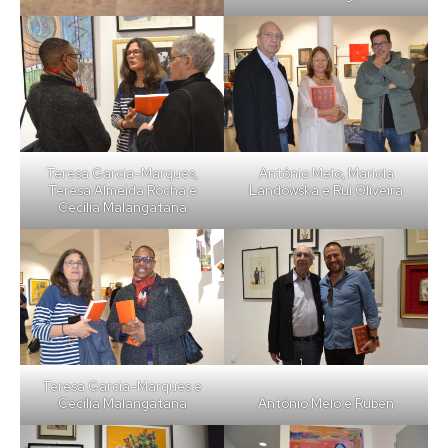
Teresa Garcia-Marques,
António Melo, Mariola
Teresa Almeida Rocha e
Landowska e Rui Oliveira
Cecília Malangatana
Teresa Garcia-Marques e
Cecília Malangatana
António Melo e Ruben